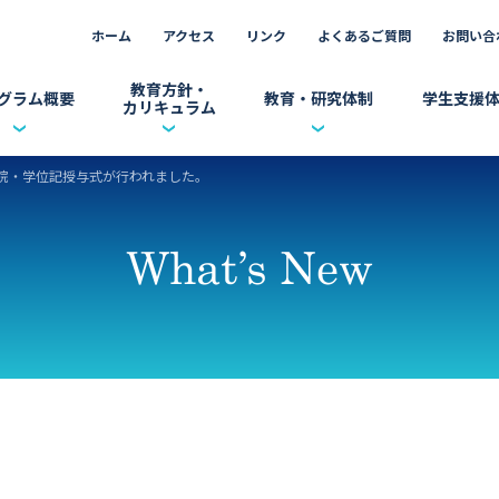
ホーム
アクセス
リンク
よくあるご質問
お問い合
教育方針・
グラム概要
教育・研究体制
学生支援
カリキュラム
育院・学位記授与式が行われました。
グラムの特色
方針
ラボローテーション
履修生の声
ヒューマンバイオロジーとは
カリキュラム
学生論文
卒業生の