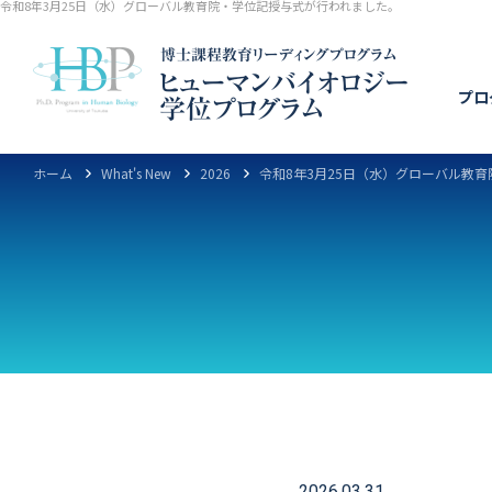
令和8年3月25日（水）グローバル教育院・学位記授与式が行われました。
プロ
ホーム
What's New
2026
令和8年3月25日（水）グローバル教
本プログラム設置の趣旨
教員一覧
教員からのメッセージ
プロ
教育
2026.03.31