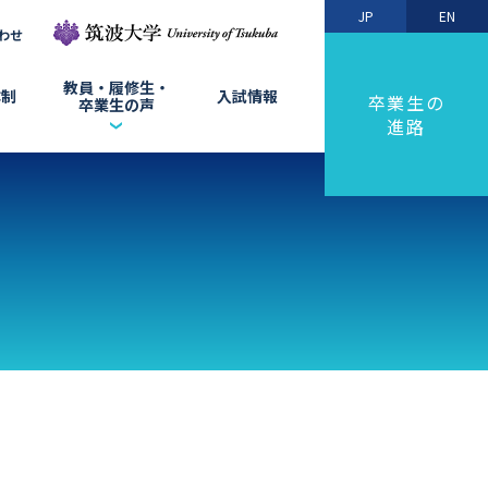
JP
EN
わせ
教員・履修⽣・
体制
入試情報
卒業生の
卒業⽣の声
進路
プログラムリーダーからの
声
メッセージ